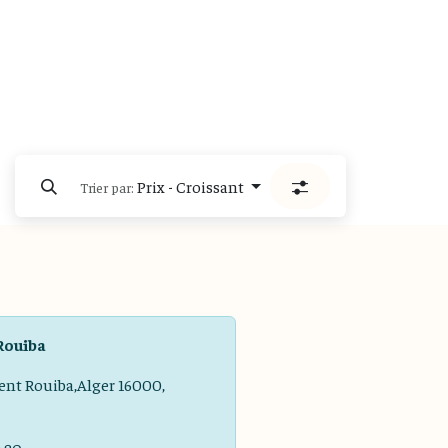
Prix - Croissant
Trier par:
Rouiba
ent Rouiba,Alger 16000,