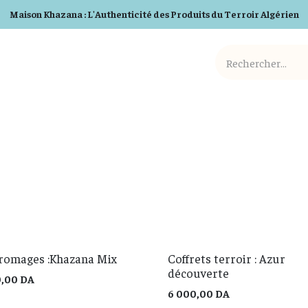
Maison Khazana : L'Authenticité des Produits du Terroir Algérien
Cosmetiques BIO
Detergents BIO
Box et Cadeaux
fromages :Khazana Mix
Coffrets terroir : Azur
découverte
0,00
DA
6 000,00
DA