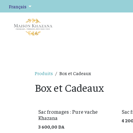
Se rendre au contenu
Français
Fromage
Plateaux de fromage
Épicerie fine
Produits
Box et Cadeaux
Box et Cadeaux
Sac fromages : Pure vache
Sac 
Khazana
4 20
3 600,00
DA