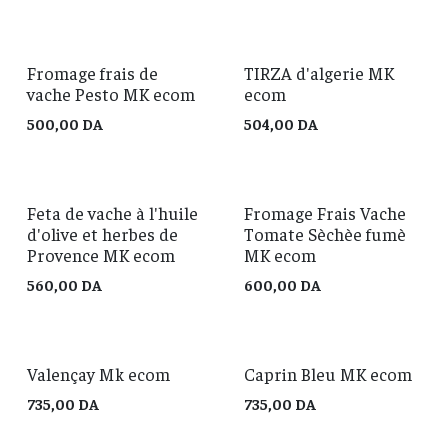
Fromage frais de
TIRZA d'algerie MK
vache Pesto MK ecom
ecom
500,00
DA
504,00
DA
Feta de vache à l'huile
Fromage Frais Vache
d'olive et herbes de
Tomate Sèchèe fumè
Provence MK ecom
MK ecom
560,00
DA
600,00
DA
Valençay Mk ecom
Caprin Bleu MK ecom
735,00
DA
735,00
DA