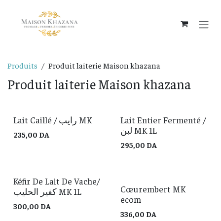
Se rendre au contenu
Produits
Produit laiterie Maison khazana
Produit laiterie Maison khazana
Lait Caillé / رايب MK
Lait Entier Fermenté /
لبن MK 1L
235,00
DA
295,00
DA
Kéfir De Lait De Vache/
Cœurembert MK
كفير الحليب MK 1L
ecom
300,00
DA
336,00
DA