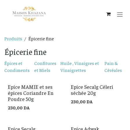
Se rendre au contenu
Produits
Épicerie fine
Épicerie fine
Épices et
Confitures
Huile , Vinaigres et
Pain &
Condiments
et Miels
Vinaigrettes
Céréales
Epice MAMIE et ses
Epice Secalg Céleri
épices Coriandre En
séchée 20g
Poudre 50g
230,00
DA
230,00
DA
Epice Secalg
Epice Adwak