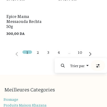
Epice Mama
Messaouda Rechta
50g
300,00
DA
1
2
3
4
…
10
Trier par
M
eilleures
Categories
Fromage
Produits Maison Khazana