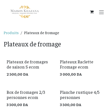
Se rendre au contenu
Produits
Plateaux de fromage
Plateaux de fromage
Plateaux de fromages
Plateaux Raclette
de saison S ecom
Fromage ecom
2 500,00
DA
3 000,00
DA
Box de fromages 2/3
Planche rustique 4/5
personnes ecom
personnes
3 500,00
DA
3 500,00
DA