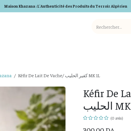
Maison Khazana : L'Authenticité des Produits du Terroir Algérien
Cosmetiques BIO
Detergents BIO
Box et Cadeaux
hazana
Kéfir De Lait De Vache/ كفير الحليب MK 1L
Kéfir De Lai
الحليب 
(0 avis)
300,00
DA