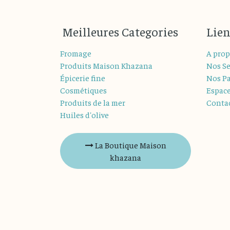
M
eilleures
Categories
Lien
Fromage
A prop
Produits Maison Khazana
Nos Se
Épicerie fine
Nos Pa
Cosmétiques
Espac
Produits de la mer
Conta
Huiles d'olive
La Boutique Maison
khazana