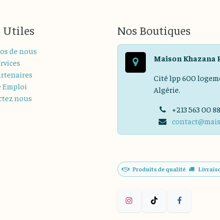
 Utiles
Nos Boutiques
os de nous
Maison Khazana 
rvices
rtenaires
Cité lpp 600 logem
e Emploi
Algérie.
ctez nous
+213 563 00 8
contact@mai
Produits de qualité
Livrais