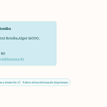
Rouiba
ent Rouiba,Alger 16000,
8 80
sonkhazana.dz
on a domicile
Fabrication Artisanale Algerienne