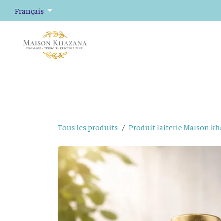
Se rendre au contenu
Français
Fromage
Plateaux de fromage
Épicerie fine
Tous les produits
Produit laiterie Maison k