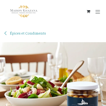
Se rendre au contenu
Épices et Condiments