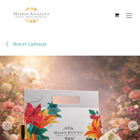
Se rendre au contenu
Box et Cadeaux