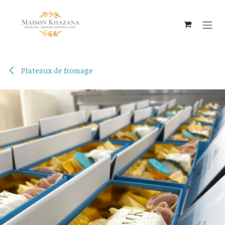
Se rendre au contenu
Plateaux de fromage