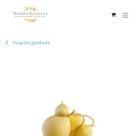
Se rendre au contenu
Tous les produits