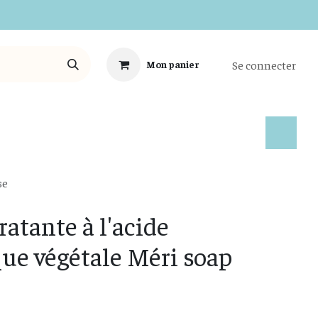
Se connecter
Mon panier
Tous les Produits
se
atante à l'acide
ue végétale Méri soap