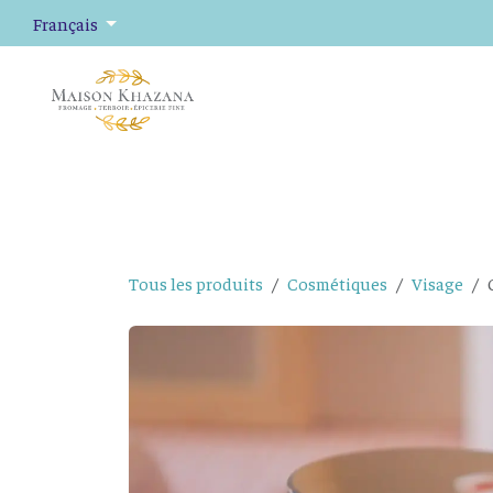
Se rendre au contenu
Français
Fromage
Plateaux de fromage
Épicerie fine
Tous les produits
Cosmétiques
Visage