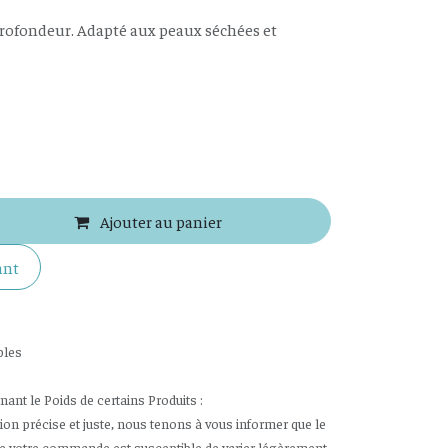
profondeur. Adapté aux peaux séchées et
Ajouter au panier
ant
bles
nt le Poids de certains Produits :
tion précise et juste, nous tenons à vous informer que le
de votre commande est susceptible de varier légèrement