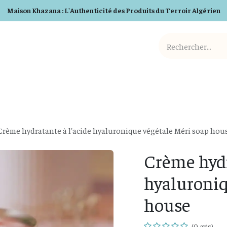
Maison Khazana : L'Authenticité des Produits du Terroir Algérien
Cosmetiques BIO
Detergents BIO
Box et Cadeaux
Crème hydratante à l'acide hyaluronique végétale Méri soap hou
Crème hydr
hyaluroniq
house
(0 avis)