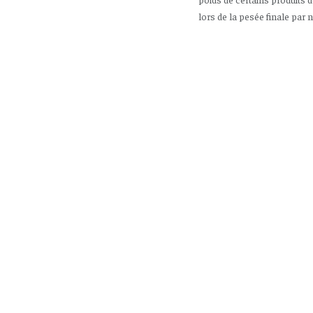
lors de la pesée finale par 
enfants-Utilisez-la, matin et soir, sur le visage et le coup.