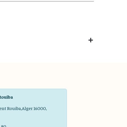
Rouiba
ent Rouiba,Alger 16000,
8 80