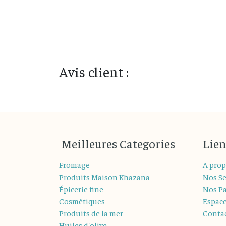
Avis client :
M
eilleures
Categories
Lien
Fromage
A prop
Produits Maison Khazana
Nos Se
Épicerie fine
Nos Pa
Cosmétiques
Espac
Produits de la mer
Conta
Huiles d'olive