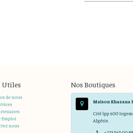
 Utiles
Nos Boutiques
os de nous
Maison Khazana 
rvices
rtenaires
Cité lpp 600 logem
e Emploi
Algérie.
ctez nous
+213 563 00 8