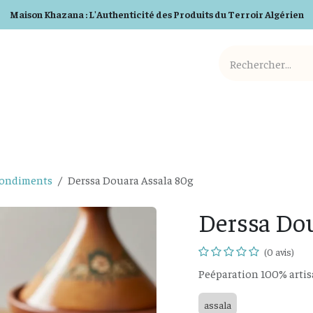
Maison Khazana : L'Authenticité des Produits du Terroir Algérien
Cosmetiques BIO
Detergents BIO
Box et Cadeaux
Condiments
Derssa Douara Assala 80g
Derssa Dou
(0 avis)
Peéparation 100% artis
assala