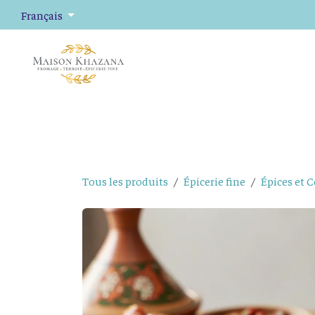
Se rendre au contenu
Français
Fromage
Plateaux de fromage
Épicerie fine
Tous les produits
Épicerie fine
Épices et 