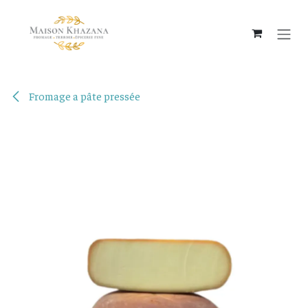
Se rendre au contenu
Fromage a pâte pressée