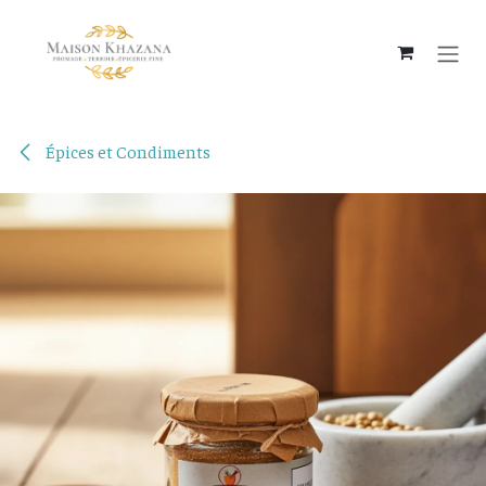
Se rendre au contenu
Épices et Condiments