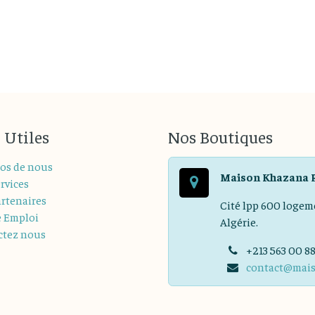
 Utiles
Nos Boutiques
os de nous
Maison Khazana 
rvices
rtenaires
Cité lpp 600 logem
e Emploi
Algérie.
ctez nous
+213 563 00 8
contact@mai