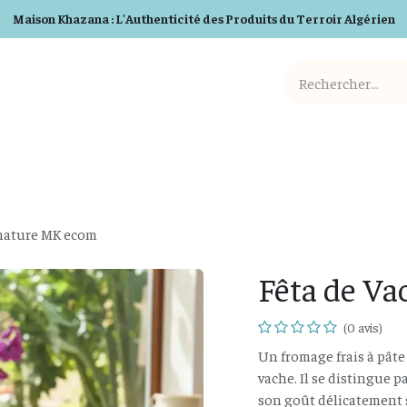
Maison Khazana : L'Authenticité des Produits du Terroir Algérien
Cosmetiques BIO
Detergents BIO
Box et Cadeaux
 nature MK ecom
Fêta de V
(0 avis)
Un fromage frais à pâte 
vache. Il se distingue p
son goût délicatement sa