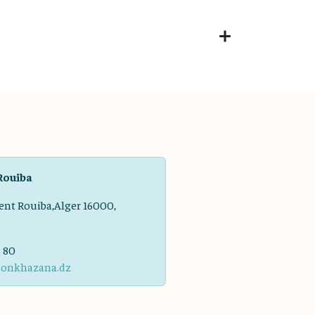
Rouiba
ent Rouiba,Alger 16000,
8 80
sonkhazana.dz