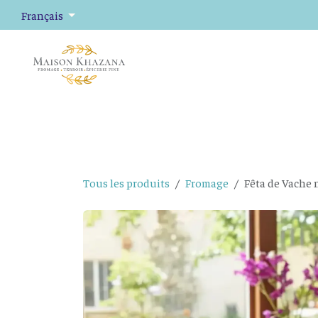
Se rendre au contenu
Français
Fromage
Plateaux de fromage
Épicerie fine
Tous les produits
Fromage
Fêta de Vache