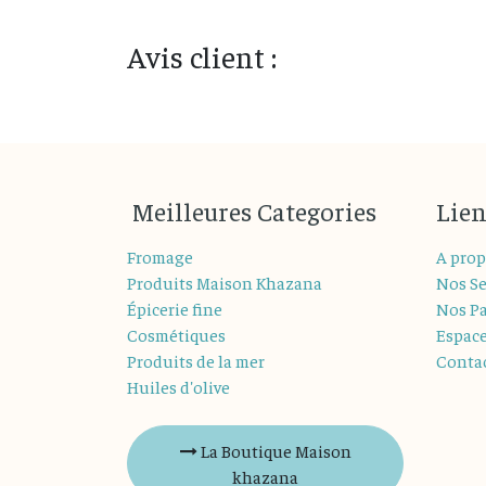
Avis client :
M
eilleures
Categories
Lien
Fromage
A prop
Produits Maison Khazana
Nos Se
Épicerie fine
Nos Pa
Cosmétiques
Espac
Produits de la mer
Conta
Huiles d'olive
La Boutique Maison
khazana