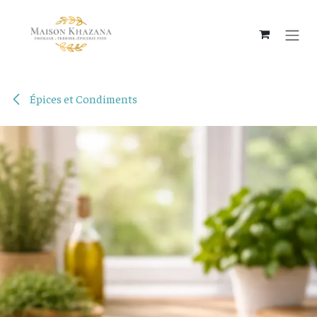
Se rendre au contenu
Épices et Condiments