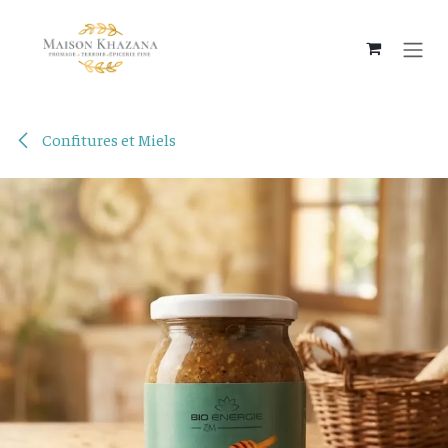
Se rendre au contenu
Confitures et Miels