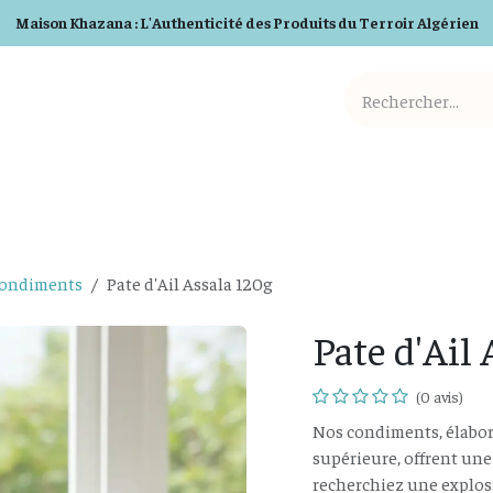
Maison Khazana : L'Authenticité des Produits du Terroir Algérien
Cosmetiques BIO
Detergents BIO
Box et Cadeaux
Condiments
Pate d'Ail Assala 120g
Pate d'Ail
(0 avis)
Nos condiments, élaboré
supérieure, offrent une
recherchiez une explos