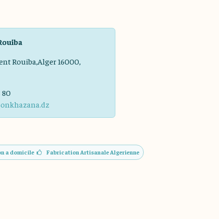
Rouiba
ent Rouiba,Alger 16000,
8 80
sonkhazana.dz
on a domicile
Fabrication Artisanale Algerienne