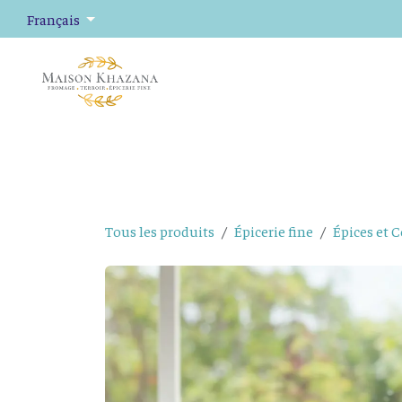
Se rendre au contenu
Français
Fromage
Plateaux de fromage
Épicerie fine
Tous les produits
Épicerie fine
Épices et 