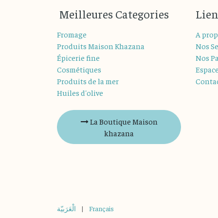
M
eilleures
Categories
Lien
Fromage
A prop
Produits Maison Khazana
Nos Se
Épicerie fine
Nos Pa
Cosmétiques
Espac
Produits de la mer
Conta
Huiles d'olive
La Boutique Maison
khazana
الْعَرَبيّة
|
Français