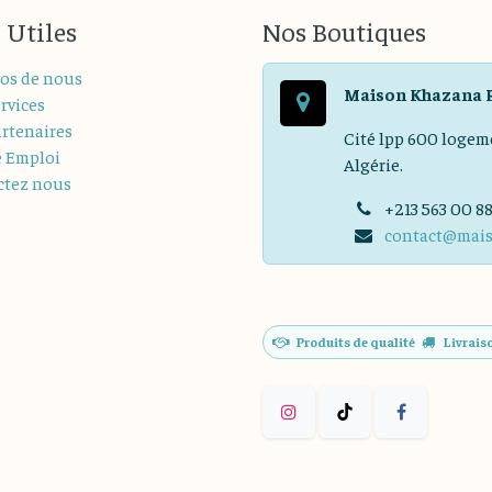
 Utiles
Nos Boutiques
os de nous
Maison Khazana 
rvices
rtenaires
Cité lpp 600 logem
e Emploi
Algérie.
ctez nous
+213 563 00 8
contact@mai
Produits de qualité
Livrais