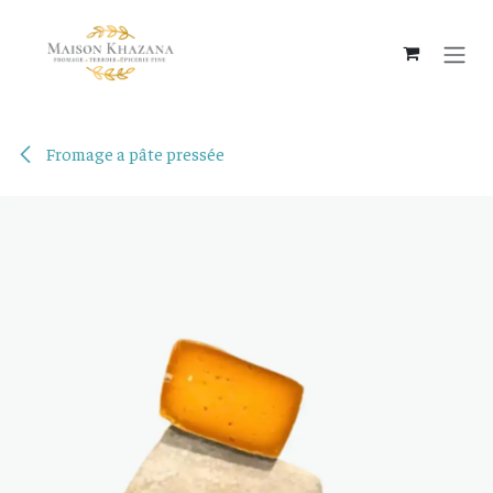
Se rendre au contenu
Fromage a pâte pressée