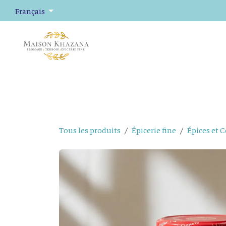
Se rendre au contenu
Français
Fromage
Plateaux de fromage
Épicerie fine
Tous les produits
Épicerie fine
Épices et 