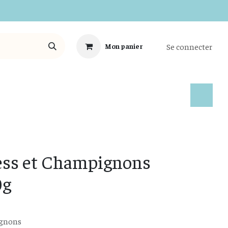
Se connecter
Mon panier
Tous les Produits
fess et Champignons
0g
ignons