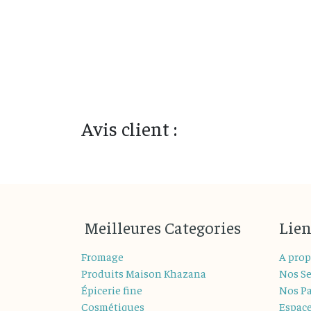
Avis client :
M
eilleures
Categories
Lien
Fromage
A prop
Produits Maison Khazana
Nos Se
Épicerie fine
Nos Pa
Cosmétiques
Espac