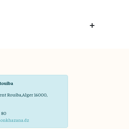
Rouiba
ent Rouiba,Alger 16000,
8 80
sonkhazana.dz