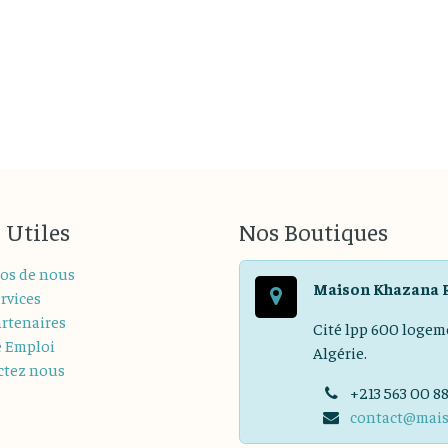
 Utiles
Nos Boutiques
os de nous
Maison Khazana 
rvices
rtenaires
Cité lpp 600 logem
e Emploi
Algérie.
ctez nous
+213 563 00 8
contact@mai