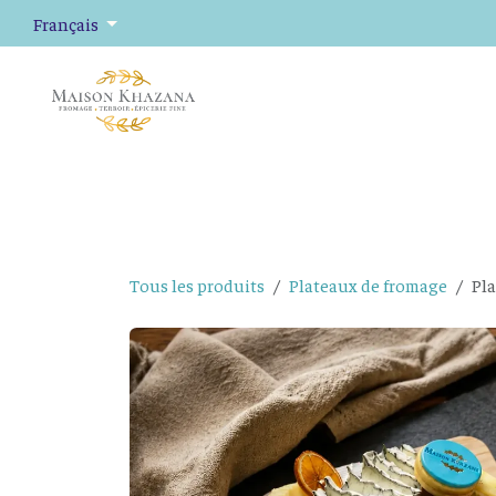
Se rendre au contenu
Français
Fromage
Plateaux de fromage
Épicerie fine
Tous les produits
Plateaux de fromage
Pl