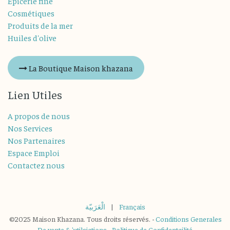
Épicerie fine
Cosmétiques
Produits de la mer
Huiles d'olive
La Boutique Maison khazana
Lien Utiles
A propos de nous
Nos Services
Nos Partenaires
Espace Emploi
Contactez nous
الْعَرَبيّة
|
Français
©2025 Maison Khazana. Tous droits réservés. -
Conditions Generales
De vente & 'utilsiations
-
Politique de Confidentailité