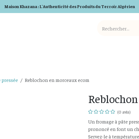
Maison Khazana : L'Authenticité des Produits du Terroir Algérien
Cosmetiques BIO
Detergents BIO
Box et Cadeaux
 pressée
Reblochon en morceaux ecom
Reblochon
(0 avis)
Un fromage à pâte pres
prononcé en font un ch
Servez-le à températur