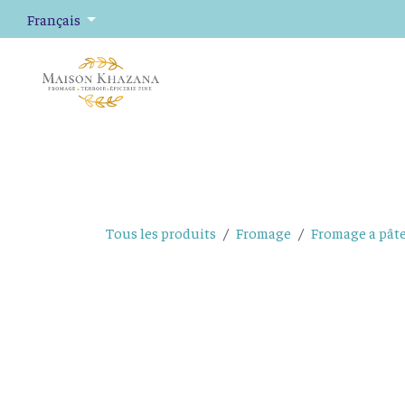
Se rendre au contenu
Français
Fromage
Plateaux de fromage
Épicerie fine
Tous les produits
Fromage
Fromage a pâte