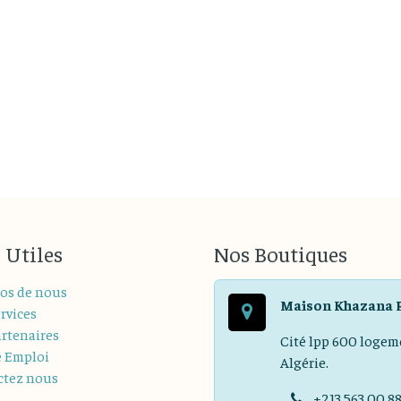
 Utiles
Nos Boutiques
os de nous
Maison Khazana 
rvices
rtenaires
Cité lpp 600 logem
e Emploi
Algérie.
ctez nous
+213 563 00 8