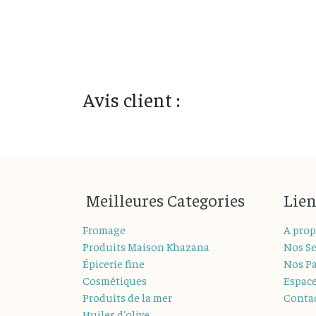
Avis client :
M
eilleures
Categories
Lien
Fromage
A prop
Produits Maison Khazana
Nos Se
Épicerie fine
Nos Pa
Cosmétiques
Espac
Produits de la mer
Conta
Huiles d'olive