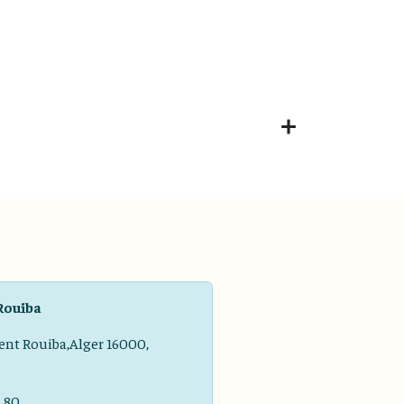
Rouiba
ent Rouiba,Alger 16000,
8 80