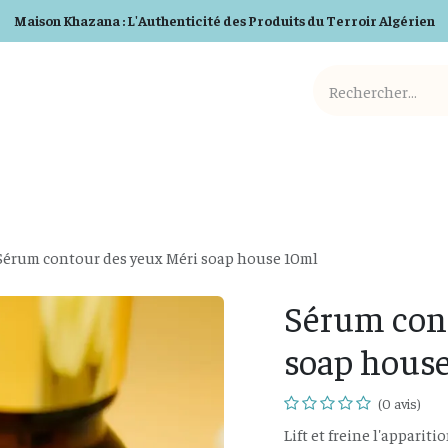
Maison Khazana : L'Authenticité des Produits du Terroir Algérien
Cosmetiques BIO
Detergents BIO
Box et Cadeaux
Sérum contour des yeux Méri soap house 10ml
Sérum con
soap hous
(0 avis)
Lift et freine l'appariti