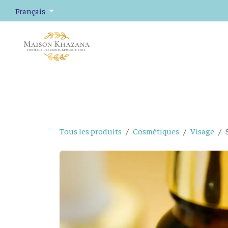
Se rendre au contenu
Français
Fromage
Plateaux de fromage
Épicerie fine
Tous les produits
Cosmétiques
Visage