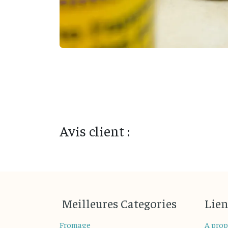
Avis client :
M
eilleures
Categories
Lien
Fromage
A prop