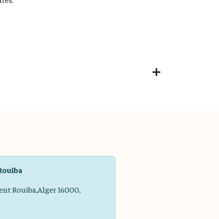
Rouiba
ent Rouiba,Alger 16000,