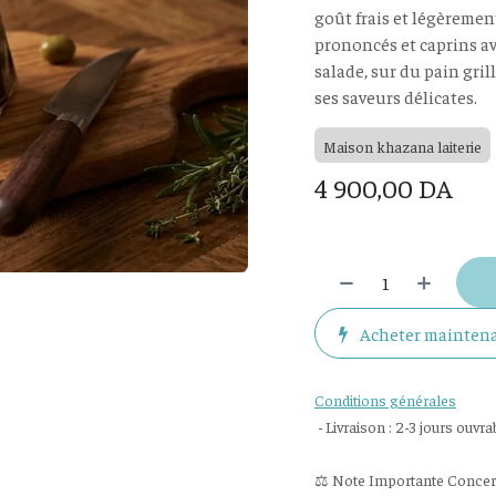
goût frais et légèremen
prononcés et caprins av
salade, sur du pain gri
ses saveurs délicates.
Maison khazana laiterie
4 900,00
DA
Acheter mainten
Conditions générales
- Livraison : 2-3 jours ouvra
⚖️ Note Importante Concerna