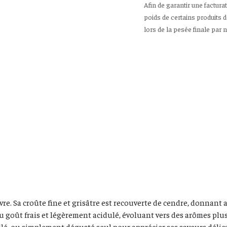
Afin de garantir une factura
poids de certains produits 
lors de la pesée finale par 
vre. Sa croûte fine et grisâtre est recouverte de cendre, donnant 
 goût frais et légèrement acidulé, évoluant vers des arômes plus 
illé, ou simplement dégusté seul pour apprécier ses saveurs délic