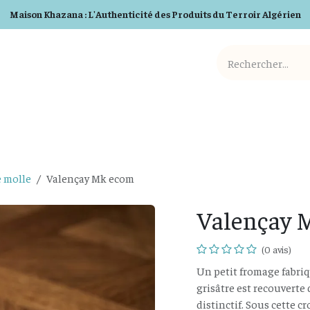
Maison Khazana : L'Authenticité des Produits du Terroir Algérien
Cosmetiques BIO
Detergents BIO
Box et Cadeaux
e molle
Valençay Mk ecom
Valençay 
(0 avis)
Un petit fromage fabriqu
grisâtre est recouverte
distinctif. Sous cette 