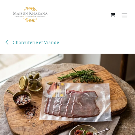
Se rendre au contenu
Charcuterie et Viande