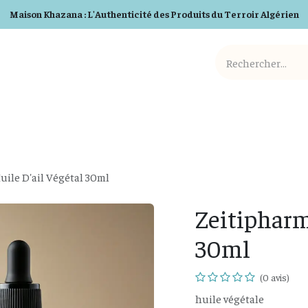
Maison Khazana : L'Authenticité des Produits du Terroir Algérien
Cosmetiques BIO
Detergents BIO
Box et Cadeaux
uile D'ail Végétal 30ml
Zeitipharm
30ml
(0 avis)
huile végétale