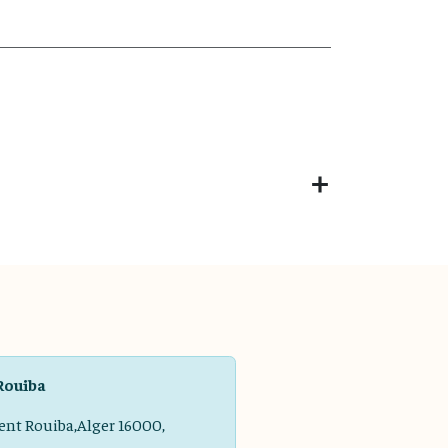
Rouiba
ent Rouiba,Alger 16000,