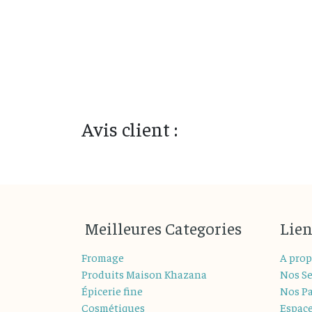
Avis client :
M
eilleures
Categories
Lien
Fromage
A prop
Produits Maison Khazana
Nos Se
Épicerie fine
Nos Pa
Cosmétiques
Espac